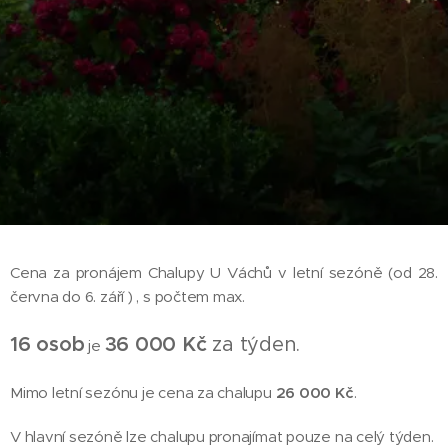
Cena za pronájem Chalupy U Váchů v letní sezóně (od 28.
června do 6. září ) , s počtem max.
16 osob
36 000 Kč
za týden.
je
Mimo letní sezónu je cena za chalupu
26 000 Kč
.
V hlavní sezóně lze chalupu pronajímat pouze na celý týden.