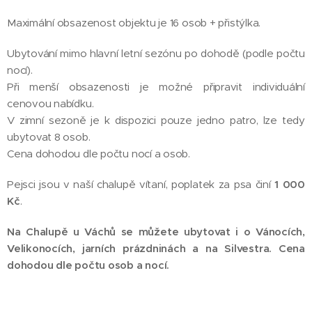
Maximální obsazenost objektu je 16 osob + přistýlka.
Ubytování mimo hlavní letní sezónu po dohodě (podle počtu
nocí).
Při menší obsazenosti je možné připravit individuální
cenovou nabídku.
V zimní sezoně je k dispozici pouze jedno patro, lze tedy
ubytovat 8 osob.
Cena dohodou dle počtu nocí a osob.
Pejsci jsou v naší chalupě vítaní, poplatek za psa činí
1 000
Kč
.
Na Chalupě u Váchů se můžete ubytovat i o Vánocích,
Velikonocích, jarních prázdninách a na Silvestra.
Cena
dohodou dle počtu osob a nocí.